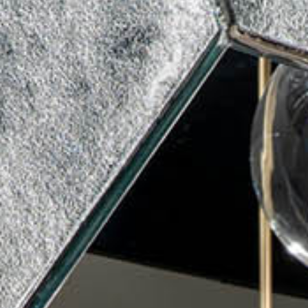
tous les
matériothèqu
produits
Sophistiqué déterminé
Sophistiqué doux