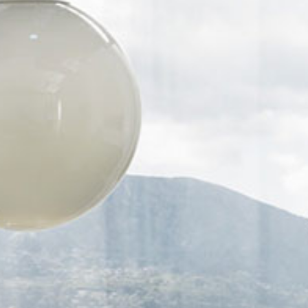
tous les
matériothèqu
produits
Sophistiqué déterminé
Sophistiqué doux