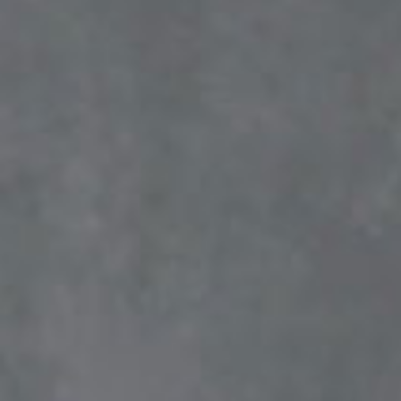
tous les
matériothèqu
produits
Sophistiqué déterminé
Sophistiqué doux