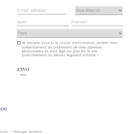
Mail
Occupazione
(Nécessaire)
(Nécessaire)
Anagrafica
(Nécessaire)
Indirizzo
(Nécessaire)
Je déclare avoir lu la
notice d’information
, donner mon
Consenso
consentement au traitement de mes données
newsletter
personnelles et être âgé de plus de 14 ans
conformément au décret législatif 101/2018 *
e
privacy
erms.
–
Manage consent