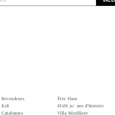
ur
Moderne
Sophi
NÉ
DOUX
DÉTERMINÉ
DOUX
DÉTERMI
Revendeurs
Être Fiam
B2B
FIAM 50° ans d’histoire
Catalogues
Villa Miralfiore