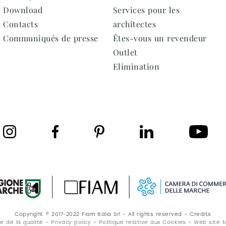
Download
Services pour les
Contacts
architectes
Communiqués de presse
Êtes-vous un revendeur
Outlet
Elimination
Copyright © 2017-2022 Fiam Italia Srl – All rights reserved – Credits
ue de la qualité
–
Privacy policy
–
Politique relative aux Cookies
–
Web site t