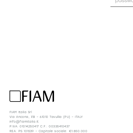
P
DÉTERMI
FIAM Italia Srl
Via Ancona, 1/B – 61010 Tavullia (PU) – ITALY
info@fiamitalia.it
P.IVA: 01014250417 C.F.: 00335410437
REA: PS 101539 – Capitale sociale: €1.850.000