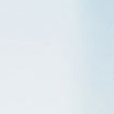
tous les
matériothèqu
produits
Sophistiqué déterminé
Sophistiqué doux