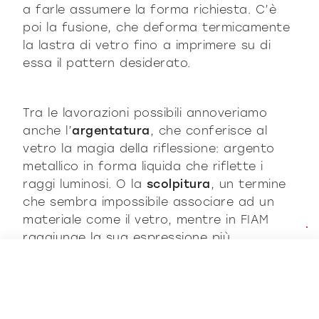
a farle assumere la forma richiesta. C’è
poi la fusione, che deforma termicamente
la lastra di vetro fino a imprimere su di
essa il pattern desiderato.
Tra le lavorazioni possibili annoveriamo
anche l’
argentatura
, che conferisce al
vetro la magia della riflessione: argento
metallico in forma liquida che riflette i
raggi luminosi. O la
scolpitura
, un termine
che sembra impossibile associare ad un
materiale come il vetro, mentre in FIAM
raggiunge la sua espressione più
spettacolaregrazie alla sapienza e
competenzaartigianale: maestri scolpitori
che scheggia dopo scheggia, come artisti,
scolpiscono il vetro disegnandone i