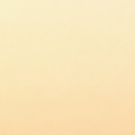
prodotti
Sofisticato deciso
Sofisticato morbido