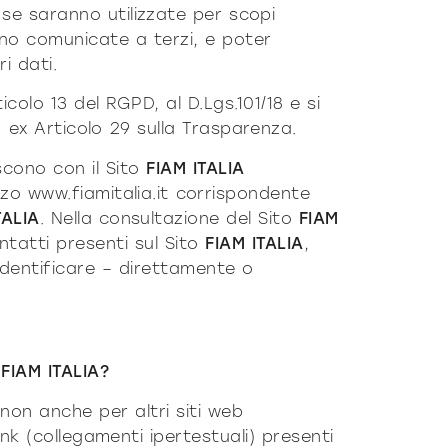
 se saranno utilizzate per scopi
nno comunicate a terzi, e poter
i dati.
rticolo 13 del RGPD
, al D.Lgs.101/18 e si
 ex Articolo 29 sulla
Trasparenza
.
iscono con il Sito
FIAM ITALIA
izzo
www.fiamitalia.it
corrispondente
TALIA
. Nella consultazione del Sito
FIAM
ontatti presenti sul Sito
FIAM ITALIA
,
dentificare – direttamente o
FIAM ITALIA?
non anche per altri siti web
nk (collegamenti ipertestuali) presenti