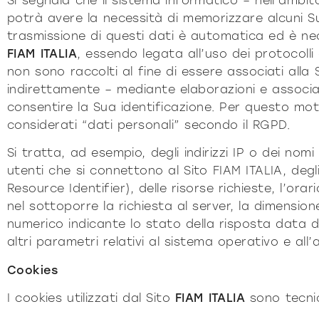
Si segnala che il sistema informatico – nell’amb
potrà avere la necessità di memorizzare alcuni Su
trasmissione di questi dati è automatica ed è ne
FIAM ITALIA
, essendo legata all’uso dei protocolli 
non sono raccolti al fine di essere associati alla
indirettamente – mediante elaborazioni e associaz
consentire la Sua identificazione. Per questo mo
considerati “dati personali” secondo il RGPD.
Si tratta, ad esempio, degli indirizzi IP o dei nomi
utenti che si connettono al Sito FIAM ITALIA, degli
Resource Identifier), delle risorse richieste, l’orar
nel sottoporre la richiesta al server, la dimensione
numerico indicante lo stato della risposta data da
altri parametri relativi al sistema operativo e all
Cookies
I cookies utilizzati dal Sito
FIAM ITALIA
sono tecnici