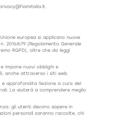
ro
Moderno
Sofis
privacy@fiamitalia.it.
MORBIDO
DECISO
MORBIDO
DECISO
ll’Unione europea si applicano nuove
E n. 2016/679 (Regolamento Generale
eremo RGPD), oltre che da leggi
 e impone nuovi obblighi e
i, anche attraverso i siti web.
le e approfondita
Sezione a cura del
nali
: La aiuterà a comprendere meglio
nza: gli utenti devono sapere in
zioni personali saranno raccolte, chi