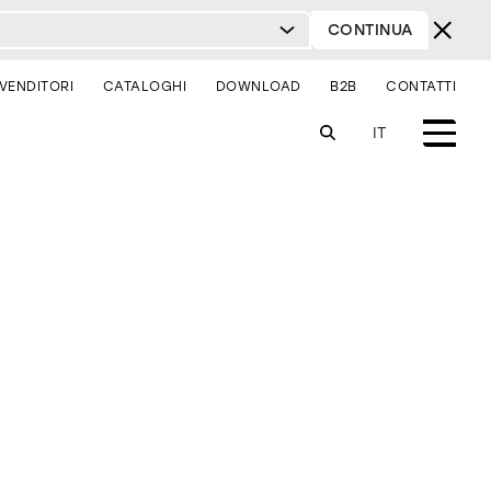
CONTINUA
IVENDITORI
CATALOGHI
DOWNLOAD
B2B
CONTATTI
IT
sistemi
illuminazione
sei un architetto?
sei un rivenditore?
comodini
consolle
sedie
contract & progetti
milano design week 2026