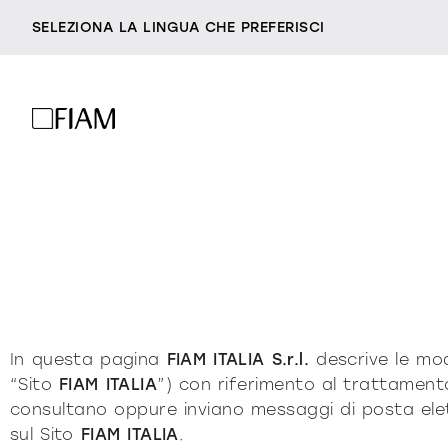
SELEZIONA LA LINGUA CHE PREFERISCI
specchi
s
azienda
trova rivenditori
essere fiam
accessori
contattaci
vittorio livi, l’idea
milano design week
incredibilmente vetro
divani e pol
2026
responsabili per natu
In questa pagina
FIAM ITALIA S.r.l.
descrive le moda
“Sito
FIAM ITALIA
”) con riferimento al trattamento
villa miralfiore
tutti i prodot
consultano oppure inviano messaggi di posta elettro
sul Sito
FIAM ITALIA
.