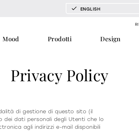
ENGLISH
DEUTSCH
R
ENGLISH
Mood
Prodotti
Design
ESPAÑOL
FRANÇAIS
ITALIANO
pecchi tv
vetrine e madie
libreria e 
documenti
press & news
Privacy Policy
download
storie
tavoli
tavolini fronte e fianco divano
cataloghi
news
trone
certificazioni
redazionali
home office
ra
b2b
comunicati stampa
lità di gestione di questo sito (il
 dei dati personali degli Utenti che lo
ti
materioteca
nica agli indirizzi e-mail disponibili