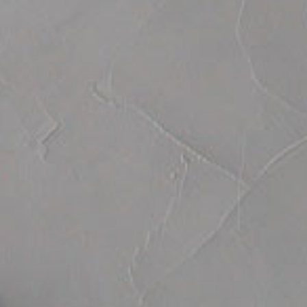
ticato
MORBIDO