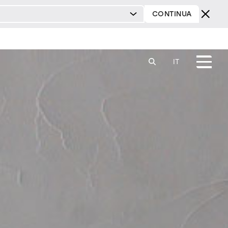
CONTINUA
IVENDITORI
CATALOGHI
DOWNLOAD
B2B
CONTATTI
IT
sistemi
illuminazione
sei un architetto?
sei un rivenditore?
comodini
consolle
sedie
contract & progetti
milano design week 2026