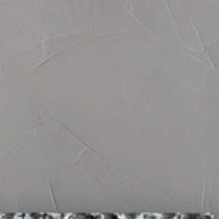
ro
Moderno
Sofis
MORBIDO
DECISO
MORBIDO
DECISO