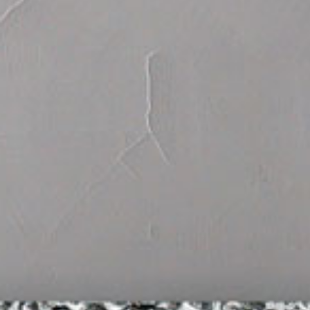
Pu
DECISO