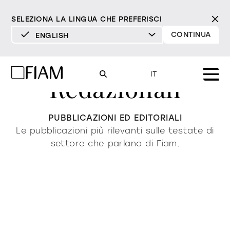
SELEZIONA LA LINGUA CHE PREFERISCI
CONTINUA
ENGLISH
DEUTSCH
ENGLISH
IT
Redazionali
ESPAÑOL
FRANÇAIS
Mood
PUBBLICAZIONI ED EDITORIALI
specchi
specchi tv
ITALIANO
Le pubblicazioni più rilevanti sulle testate di
Prodotti
settore che parlano di Fiam.
vetrine e madie
tutti i prodotti
Design
Puro
Moderno
Sofisticato
Materioteca
libreria e sistemi
DECISO
MORBIDO
DECISO
MORBIDO
DECISO
MORBIDO
Milano Design Week 2026
Specchi
illuminazione
trova rivenditori
Specchi TV