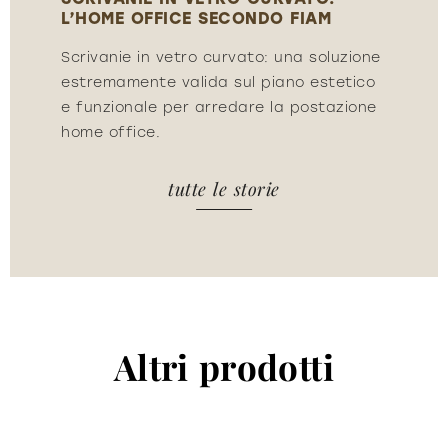
L’HOME OFFICE SECONDO FIAM
L’H
ione
Scrivanie in vetro curvato: una soluzione
Scri
ico
estremamente valida sul piano estetico
est
one
e funzionale per arredare la postazione
e f
home office.
hom
tutte le storie
Altri prodotti