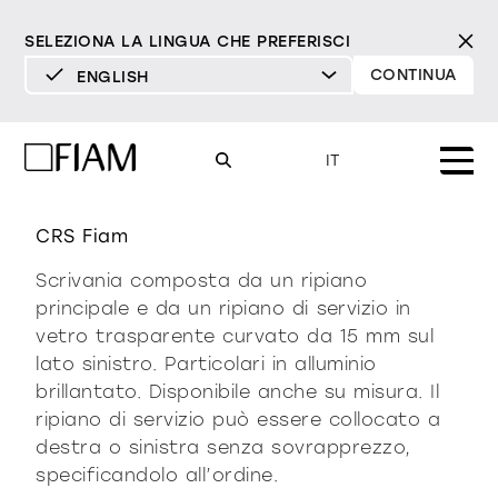
SELEZIONA LA LINGUA CHE PREFERISCI
CONTINUA
ENGLISH
DEUTSCH
ENGLISH
rialto isola
IT
ESPAÑOL
FRANÇAIS
CRS Fiam
Mood
specchi
specchi tv
ITALIANO
Scrivania composta da un ripiano
Prodotti
principale e da un ripiano di servizio in
vetrine e madie
vetro trasparente curvato da 15 mm sul
tutti i prodotti
Design
Puro
Moderno
Sofisticato
lato sinistro. Particolari in alluminio
Materioteca
libreria e sistemi
brillantato. Disponibile anche su misura. Il
DECISO
MORBIDO
DECISO
MORBIDO
DECISO
MORBIDO
Milano Design Week 2026
ripiano di servizio può essere collocato a
destra o sinistra senza sovrapprezzo,
Specchi
illuminazione
trova rivenditori
specificandolo all’ordine.
Specchi TV