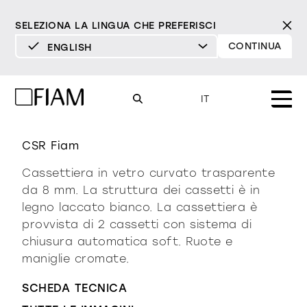
SELEZIONA LA LINGUA CHE PREFERISCI
CONTINUA
ENGLISH
DEUTSCH
ENGLISH
rialto cassettiera
IT
ESPAÑOL
FRANÇAIS
CSR Fiam
Mood
specchi
specchi tv
ITALIANO
Cassettiera in vetro curvato trasparente
Prodotti
da 8 mm. La struttura dei cassetti è in
vetrine e madie
legno laccato bianco. La cassettiera è
tutti i prodotti
Design
Puro
Moderno
Sofisticato
provvista di 2 cassetti con sistema di
Materioteca
libreria e sistemi
chiusura automatica soft. Ruote e
DECISO
MORBIDO
DECISO
MORBIDO
DECISO
MORBIDO
Milano Design Week 2026
maniglie cromate.
Specchi
illuminazione
trova rivenditori
SCHEDA TECNICA
Specchi TV