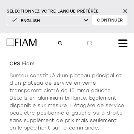
SÉLECTIONNEZ VOTRE LANGUE PRÉFÉRÉE
CONTINUER
ENGLISH
DEUTSCH
ENGLISH
rialto isola
FR
ESPAÑOL
FRANÇAIS
CRS Fiam
Mood
miroirs
tv miroirs
ITALIANO
Bureau constitué d’un plateau principal et
Produits
d’un plateau de service en verre
vitrines et buffets
transparent cintré de 15 mma gauche.
tous les produits
Design
Pur
Moderne
Sophistiqué
Détails en aluminium brillanté. Egalement
Matériothèque
bibliothèques et
disponible sur mesure. L’étagère de service
DÉTERMINÉ
DÉTERMINÉ
DOUX
DÉTERMINÉ
DOUX
DOUX
Milano Design Week 2026
peut être positionné à gauche ou à droite
systèmes
sans supplément de prix mais seulement
Miroirs
revendeurs
en le spécifiant sur la commande.
TV Miroirs
éclairage