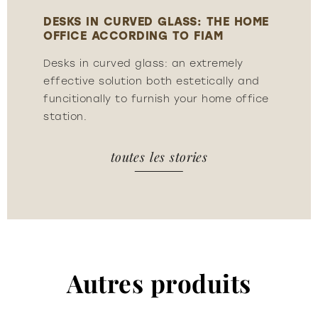
OME
DESKS IN CURVED GLASS: THE HOME
DES
OFFICE ACCORDING TO FIAM
OFF
Desks in curved glass: an extremely
Des
nd
effective solution both estetically and
effe
fice
funcitionally to furnish your home office
func
station.
stat
toutes les stories
Autres produits