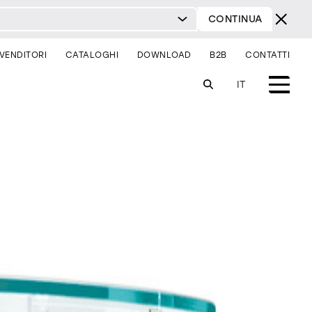
CONTINUA
IVENDITORI
CATALOGHI
DOWNLOAD
B2B
CONTATTI
IT
sistemi
illuminazione
sei un architetto?
sei un rivenditore?
comodini
consolle
sedie
contract & progetti
milano design week 2026