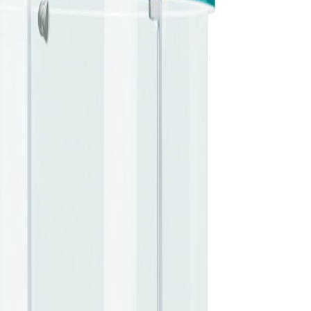
ticato
MORBIDO