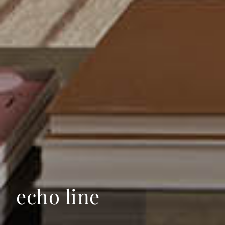
echo line
echo line