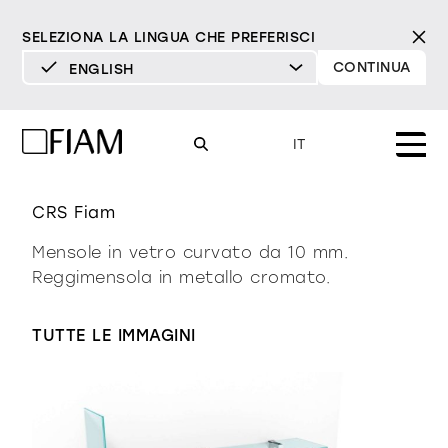
SELEZIONA LA LINGUA CHE PREFERISCI
CONTINUA
ENGLISH
DEUTSCH
ENGLISH
rialto L
IT
ESPAÑOL
FRANÇAIS
CRS Fiam
Mood
specchi
specchi tv
ITALIANO
Mensole in vetro curvato da 10 mm.
Prodotti
Reggimensola in metallo cromato.
vetrine e madie
tutti i prodotti
Design
Puro
Moderno
Sofisticato
TUTTE LE IMMAGINI
Materioteca
libreria e sistemi
DECISO
MORBIDO
DECISO
MORBIDO
DECISO
MORBIDO
Milano Design Week 2026
Specchi
illuminazione
trova rivenditori
Specchi TV