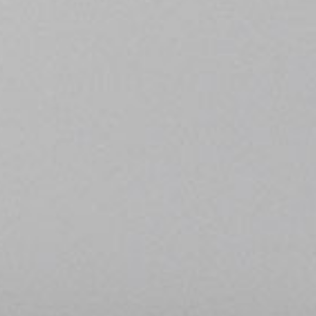
stiqué
NÉ
DOUX