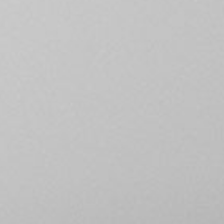
P
DÉTERMI