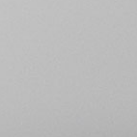
ur
Moderne
Sophi
NÉ
DOUX
DÉTERMINÉ
DOUX
DÉTERMI