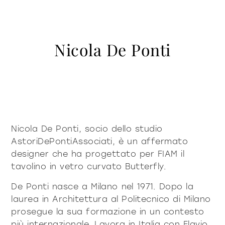
contattaci
Vetrine e Madie
accessori
tavoli
Libreria e sistemi
Puro deciso
Puro morbido
Milano Design Week 2026
Illuminazione
tavolini fronte e
Nicola De Ponti
azienda
fianco divano
Accessori
Essere Fiam
documenti
Tavoli
Vittorio Livi, l’idea
comodini
consolle
Download
Tavolini fronte e fianco divano
press & news
incredibilmente vetro
Comodini
Cataloghi
Storie
Responsabili per natura
sei un architetto?
sedie
Consolle
Certificazioni
News
Villa Miralfiore
Sedie
Nicola De Ponti, socio dello studio
B2B
sei un rivenditore?
Redazionali
divani e poltrone
AstoriDePontiAssociati, è un affermato
Divani e poltrone
Comunicati stampa
contract & progetti
designer che ha progettato per FIAM il
Home Office
tavolino in vetro curvato Butterfly.
Moderno deciso 2022
Moderno morbido
home office
De Ponti nasce a Milano nel 1971. Dopo la
laurea in Architettura al Politecnico di Milano
tutti i
prosegue la sua formazione in un contesto
materioteca
più internazionale. Lavora in Italia con Flavio