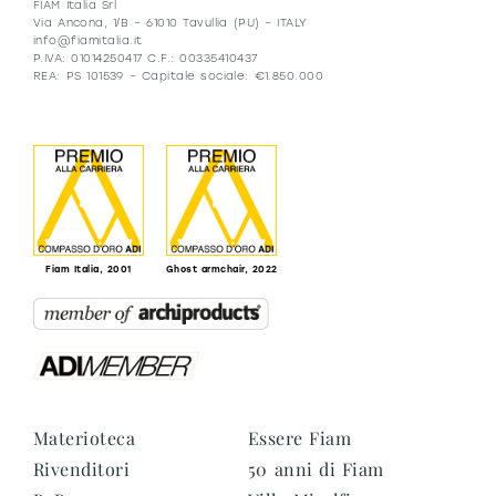
FIAM Italia Srl
Via Ancona, 1/B – 61010 Tavullia (PU) – ITALY
info@fiamitalia.it
P.IVA: 01014250417 C.F.: 00335410437
REA: PS 101539 – Capitale sociale: €1.850.000
Fiam Italia, 2001
Ghost armchair, 2022
Materioteca
Essere Fiam
Rivenditori
50 anni di Fiam