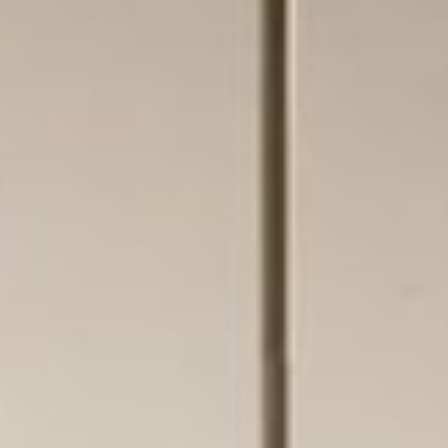
prodotti
Sofisticato deciso
Sofisticato morbido