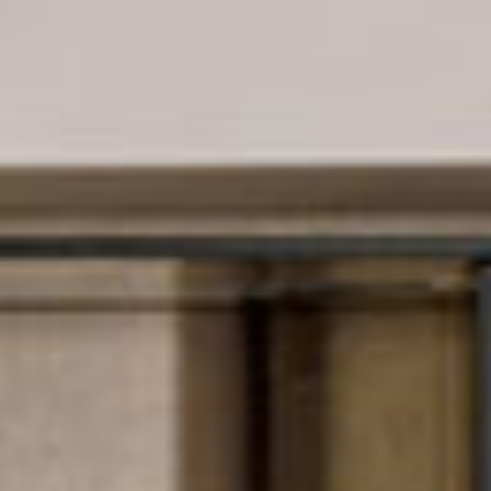
prodotti
Sofisticato deciso
Sofisticato morbido