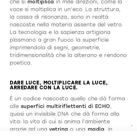
che si
moltiplica
in mille direzioni, come la
voce si moltiplica in un’eco. La struttura,
la cassa di risonanza, sono in realtà
nascoste nella materia assente del vetro.
La tecnologia e la sapienza artigiana
plasmano a gran fuoco la superficie
imprimendola di segni, geometrie,
tridimensionalità che la alterano e rendono
poetica.
DARE LUCE, MOLTIPLICARE LA LUCE,
ARREDARE CON LA LUCE.
È un codice nascosto quello che dà forma
alle
superfici multiriflettenti di ECHO
,
quasi un invisibile DNA che dà forma alla
vita: la vita di cui si anima l’ambiente
grazie ad una
vetrina
o una
madia
, in
vetro extralight o colorato, trasparente