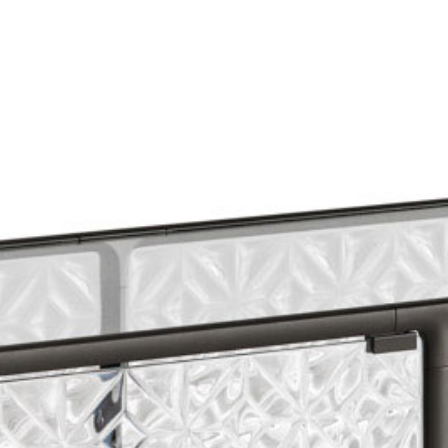
prodotti
Sofisticato deciso
Sofisticato morbido