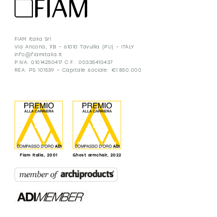
FIAM Italia Srl
Via Ancona, 1/B – 61010 Tavullia (PU) – ITALY
info@fiamitalia.it
P.IVA: 01014250417 C.F.: 00335410437
REA: PS 101539 – Capitale sociale: €1.850.000
Fiam Italia, 2001
Ghost armchair, 2022