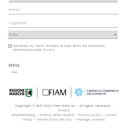
(Obbligatorio)
Anagrafica
(Obbligatorio)
Indirizzo
(Obbligatorio)
Cliccando su "Invia" dichiaro di aver letto ed accettato
Consenso
l'informativa sulla
Privacy
.
newsletter
e
privacy
Copyright © 2017-2022 Fiam Italia Srl – All rights reserved –
Credits
Whistleblowing
–
Politica della Qualità
–
Privacy policy
–
Cookie
Policy
–
Termini d’uso del sito.
–
Manage consent