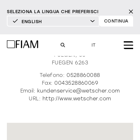
SELEZIONA LA LINGUA CHE PREFERISCI
CONTINUA
ENGLISH
DEUTSCH
Wetscher
ENGLISH
IT
ESPAÑOL
FUEGEN, 60
FUEGEN
6263
FRANÇAIS
Mood
specchi
specchi tv
Telefono:
0528860088
ITALIANO
Fax:
0043528860069
Prodotti
Email:
kundenservice@wetscher.com
vetrine e madie
tutti i prodotti
URL:
http://www.wetscher.com
Design
Puro
Moderno
Sofisticato
Materioteca
libreria e sistemi
DECISO
MORBIDO
DECISO
MORBIDO
DECISO
MORBIDO
Milano Design Week 2026
Specchi
illuminazione
trova rivenditori
Specchi TV