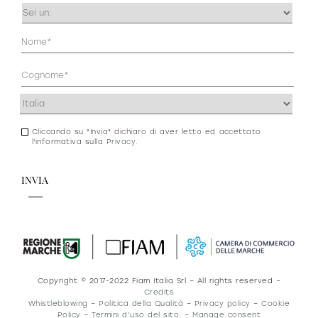
Occupazione
(Obbligatorio)
Anagrafica
(Obbligatorio)
Indirizzo
(Obbligatorio)
Cliccando su "Invia" dichiaro di aver letto ed accettato
Consenso
l'informativa sulla
Privacy
.
newsletter
e
privacy
Copyright © 2017-2022 Fiam Italia Srl – All rights reserved –
Credits
Whistleblowing
–
Politica della Qualità
–
Privacy policy
–
Cookie
Policy
–
Termini d’uso del sito.
–
Manage consent