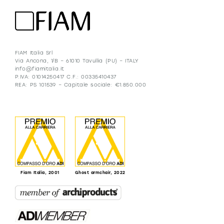
FIAM Italia Srl
Via Ancona, 1/B – 61010 Tavullia (PU) – ITALY
info@fiamitalia.it
P.IVA: 01014250417 C.F.: 00335410437
REA: PS 101539 – Capitale sociale: €1.850.000
Fiam Italia, 2001
Ghost armchair, 2022