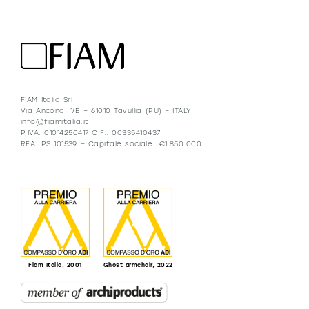
FIAM Italia Srl
Via Ancona, 1/B – 61010 Tavullia (PU) – ITALY
info@fiamitalia.it
P.IVA: 01014250417 C.F.: 00335410437
REA: PS 101539 – Capitale sociale: €1.850.000
Fiam Italia, 2001
Ghost armchair, 2022