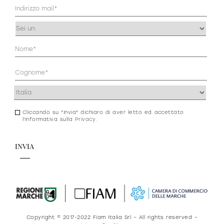
Mail
(Obbligatorio)
Occupazione
(Obbligatorio)
Anagrafica
(Obbligatorio)
Indirizzo
(Obbligatorio)
Cliccando su "Invia" dichiaro di aver letto ed accettato
Consenso
l'informativa sulla
Privacy
.
newsletter
e
privacy
Copyright © 2017-2022 Fiam Italia Srl – All rights reserved –