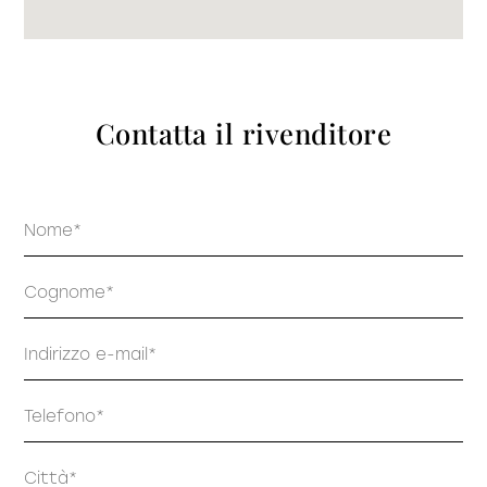
prodotti
Contatta il rivenditore
Sofisticato deciso
Sofisticato morbido
Nome
Cognome
Email
Telefono
Indirizzo