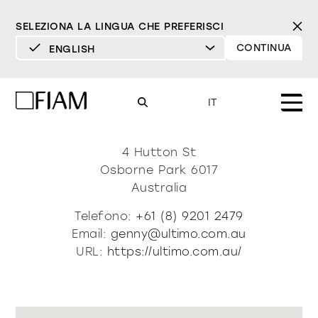
SELEZIONA LA LINGUA CHE PREFERISCI
CONTINUA
ENGLISH
DEUTSCH
Ultimo Luxury European
ENGLISH
IT
Furniture + Interiors
ESPAÑOL
FRANÇAIS
4 Hutton St
Mood
specchi
specchi tv
Osborne Park
6017
ITALIANO
Australia
Prodotti
vetrine e madie
Telefono:
+61 (8) 9201 2479
tutti i prodotti
Design
Puro
Moderno
Sofisticato
Email:
genny@ultimo.com.au
Materioteca
libreria e sistemi
URL:
https://ultimo.com.au/
DECISO
MORBIDO
DECISO
MORBIDO
DECISO
MORBIDO
Milano Design Week 2026
Specchi
illuminazione
trova rivenditori
Specchi TV