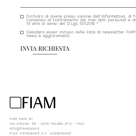
Consenso
Dichiaro di avere preso visione dell’
informativa
, di f
consenso al trattamento dei miei dati personali e di
privacy
14 anni ai sensi del D.Lgs 101/2018 *
Consenso
Desidero esser incluso nelle liste di newsletter FIAM
news e aggioramenti.
newsletter
FIAM Italia Srl
Via Ancona, 1/B – 61010 Tavullia (PU) – ITALY
info@fiamitalia.it
P.IVA: 01014250417 C.F.: 00335410437