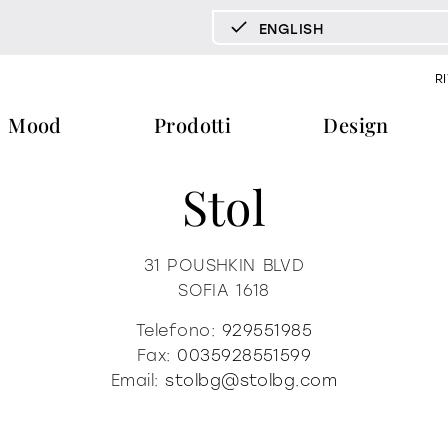
ENGLISH
DEUTSCH
R
ENGLISH
Mood
Prodotti
Design
ESPAÑOL
FRANÇAIS
Stol
ITALIANO
pecchi tv
vetrine e madie
libreria e 
documenti
press & news
download
storie
tavoli
tavolini fronte e fianco divano
31 POUSHKIN BLVD
SOFIA
1618
cataloghi
news
trone
certificazioni
redazionali
home office
Telefono:
929551985
ra
b2b
comunicati stampa
Fax:
0035928551599
Email:
stolbg@stolbg.com
ti
materioteca