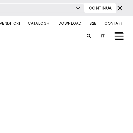
CONTINUA
IVENDITORI
CATALOGHI
DOWNLOAD
B2B
CONTATTI
IT
sistemi
illuminazione
sei un architetto?
sei un rivenditore?
comodini
consolle
sedie
contract & progetti
milano design week 2026