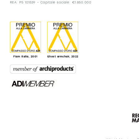
REA: PS 101539 – Capitale sociale: €1.850.000
Fiam Italia, 2001
Ghost armchair, 2022