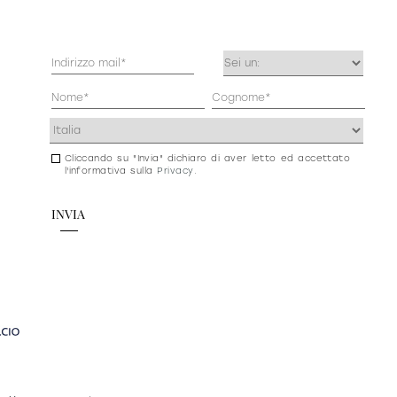
Mail
Occupazione
(Obbligatorio)
(Obbligatorio)
Anagrafica
(Obbligatorio)
Indirizzo
(Obbligatorio)
Cliccando su "Invia" dichiaro di aver letto ed accettato
Consenso
l'informativa sulla
Privacy
.
newsletter
e
privacy