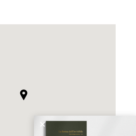
ticato
MORBIDO