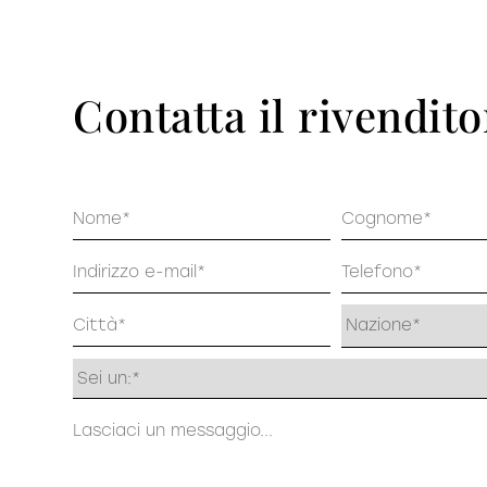
Pu
DECISO
Contatta il rivendito
Nome
Cognome
Email
Telefono
Indirizzo
Profilo
Messaggio