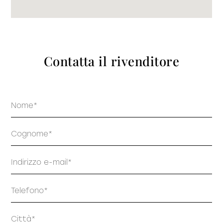
prodotti
Contatta il rivenditore
Sofisticato deciso
Sofisticato morbido
Nome
Cognome
Email
Telefono
Indirizzo