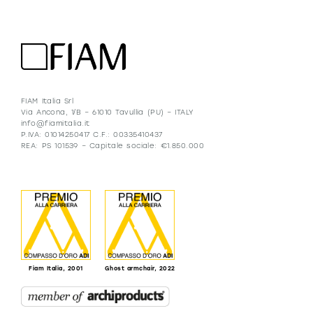
FIAM Italia Srl
Via Ancona, 1/B – 61010 Tavullia (PU) – ITALY
info@fiamitalia.it
P.IVA: 01014250417 C.F.: 00335410437
REA: PS 101539 – Capitale sociale: €1.850.000
Fiam Italia, 2001
Ghost armchair, 2022