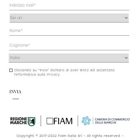
Mail
(Obbligatorio)
Occupazione
(Obbligatorio)
Anagrafica
(Obbligatorio)
Indirizzo
(Obbligatorio)
Cliccando su "Invia" dichiaro di aver letto ed accettato
Consenso
l'informativa sulla
Privacy
.
newsletter
e
privacy
Copyright © 2017-2022 Fiam Italia Srl – All rights reserved –