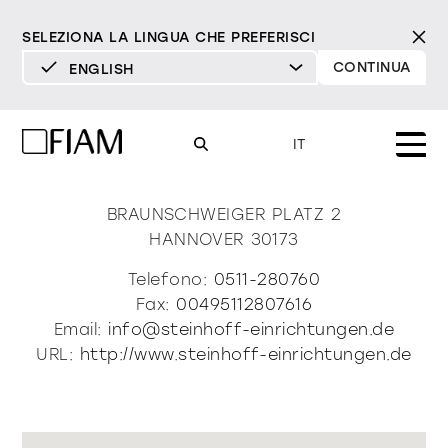
SELEZIONA LA LINGUA CHE PREFERISCI
CONTINUA
ENGLISH
DEUTSCH
Steinhoff Einrichten +
ENGLISH
IT
Wohnen
ESPAÑOL
FRANÇAIS
BRAUNSCHWEIGER PLATZ 2
Mood
specchi
specchi tv
HANNOVER
30173
ITALIANO
Prodotti
Telefono:
0511-280760
vetrine e madie
Fax:
00495112807616
tutti i prodotti
Design
Puro
Moderno
Sofisticato
Email:
info@steinhoff-einrichtungen.de
Materioteca
libreria e sistemi
URL:
http://www.steinhoff-einrichtungen.de
DECISO
MORBIDO
DECISO
MORBIDO
DECISO
MORBIDO
Milano Design Week 2026
Specchi
illuminazione
trova rivenditori
Specchi TV