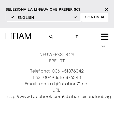
SELEZIONA LA LINGUA CHE PREFERISCI
CONTINUA
ENGLISH
DEUTSCH
Station 71 Bern
ENGLISH
IT
Bude&patrick Taubald Ohg
ESPAÑOL
FRANÇAIS
NEUWERKSTR.29
Mood
specchi
specchi tv
ERFURT
ITALIANO
Prodotti
Telefono:
0361-51876342
vetrine e madie
Fax:
004936151876343
tutti i prodotti
Design
Puro
Moderno
Sofisticato
Email:
kontakt@station71.net
Materioteca
libreria e sistemi
URL:
DECISO
MORBIDO
DECISO
MORBIDO
DECISO
MORBIDO
Milano Design Week 2026
http://www.facebook.com/station.einundsiebzig
Specchi
illuminazione
trova rivenditori
Specchi TV