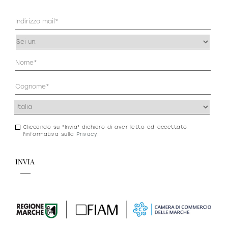
Mail
(Obbligatorio)
Occupazione
(Obbligatorio)
Anagrafica
(Obbligatorio)
Indirizzo
(Obbligatorio)
Cliccando su "Invia" dichiaro di aver letto ed accettato
Consenso
l'informativa sulla
Privacy
.
newsletter
e
privacy