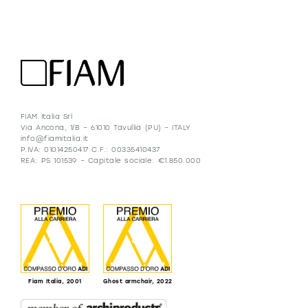
FIAM Italia Srl
Via Ancona, 1/B – 61010 Tavullia (PU) – ITALY
info@fiamitalia.it
P.IVA: 01014250417 C.F.: 00335410437
REA: PS 101539 – Capitale sociale: €1.850.000
Fiam Italia, 2001
Ghost armchair, 2022