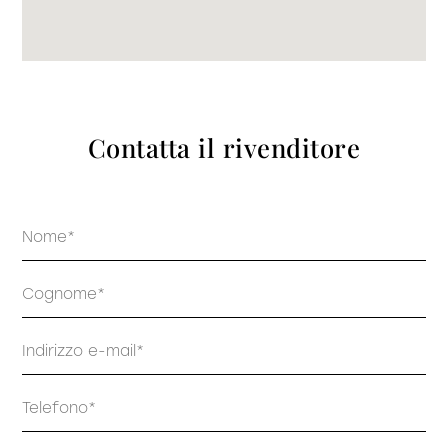
prodotti
Contatta il rivenditore
Sofisticato deciso
Sofisticato morbido
Nome
Cognome
Email
Telefono