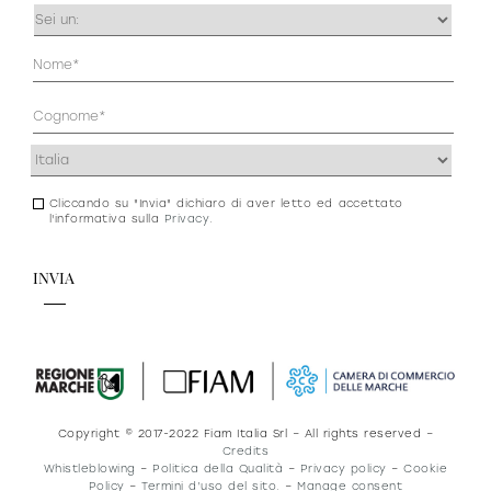
Occupazione
(Obbligatorio)
Anagrafica
(Obbligatorio)
Indirizzo
(Obbligatorio)
Cliccando su "Invia" dichiaro di aver letto ed accettato
Consenso
l'informativa sulla
Privacy
.
newsletter
e
privacy
Copyright © 2017-2022 Fiam Italia Srl – All rights reserved –
Credits
Whistleblowing
–
Politica della Qualità
–
Privacy policy
–
Cookie
Policy
–
Termini d’uso del sito.
–
Manage consent