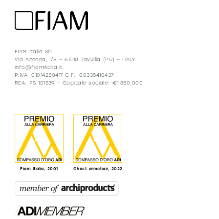
FIAM Italia Srl
Via Ancona, 1/B – 61010 Tavullia (PU) – ITALY
info@fiamitalia.it
P.IVA: 01014250417 C.F.: 00335410437
REA: PS 101539 – Capitale sociale: €1.850.000
Fiam Italia, 2001
Ghost armchair, 2022