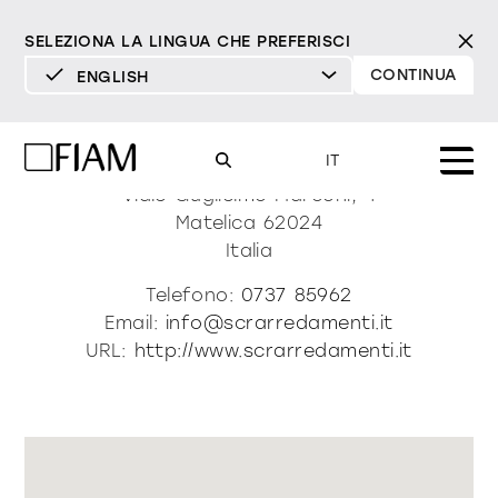
SELEZIONA LA LINGUA CHE PREFERISCI
CONTINUA
ENGLISH
DEUTSCH
Scr Arredamenti
ENGLISH
IT
ESPAÑOL
Viale Guglielmo Marconi, 4
Matelica
62024
FRANÇAIS
Mood
Italia
specchi
specchi tv
ITALIANO
Telefono:
0737 85962
Prodotti
Email:
info@scrarredamenti.it
vetrine e madie
tutti i prodotti
URL:
http://www.scrarredamenti.it
Design
Puro
Moderno
Sofisticato
Materioteca
libreria e sistemi
DECISO
MORBIDO
DECISO
MORBIDO
DECISO
MORBIDO
Milano Design Week 2026
Specchi
illuminazione
trova rivenditori
Specchi TV