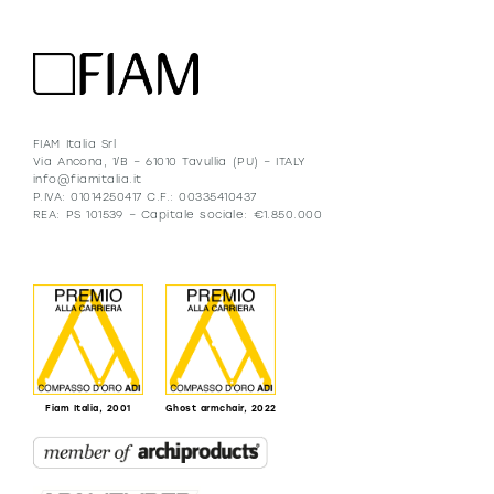
FIAM Italia Srl
Via Ancona, 1/B – 61010 Tavullia (PU) – ITALY
info@fiamitalia.it
P.IVA: 01014250417 C.F.: 00335410437
REA: PS 101539 – Capitale sociale: €1.850.000
Fiam Italia, 2001
Ghost armchair, 2022