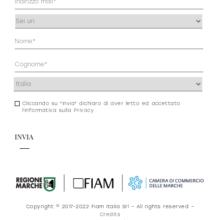
(Obbligatorio)
Occupazione
(Obbligatorio)
Anagrafica
(Obbligatorio)
Indirizzo
(Obbligatorio)
Cliccando su "Invia" dichiaro di aver letto ed accettato
Consenso
l'informativa sulla
Privacy
.
newsletter
e
privacy
Copyright © 2017-2022 Fiam Italia Srl – All rights reserved –
Credits