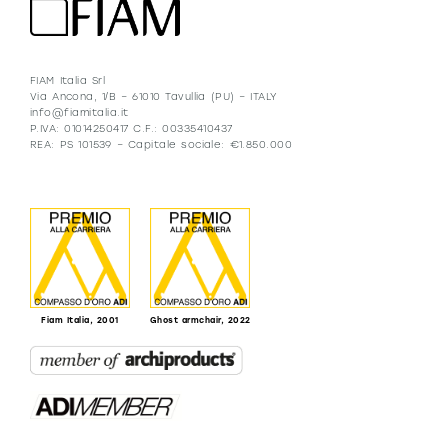
FIAM Italia Srl
Via Ancona, 1/B – 61010 Tavullia (PU) – ITALY
info@fiamitalia.it
P.IVA: 01014250417 C.F.: 00335410437
REA: PS 101539 – Capitale sociale: €1.850.000
Fiam Italia, 2001
Ghost armchair, 2022