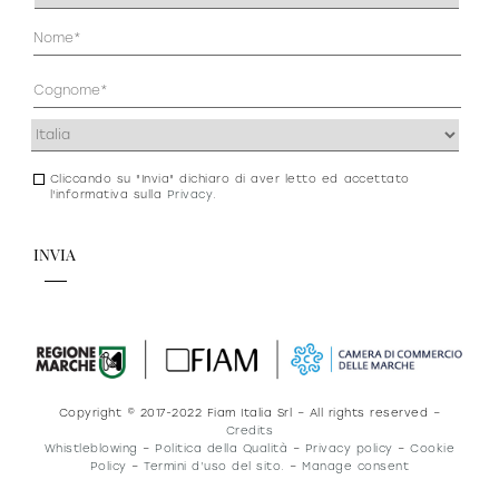
(Obbligatorio)
Anagrafica
(Obbligatorio)
Indirizzo
(Obbligatorio)
Cliccando su "Invia" dichiaro di aver letto ed accettato
Consenso
l'informativa sulla
Privacy
.
newsletter
e
privacy
Copyright © 2017-2022 Fiam Italia Srl – All rights reserved –
Credits
Whistleblowing
–
Politica della Qualità
–
Privacy policy
–
Cookie
Policy
–
Termini d’uso del sito.
–
Manage consent