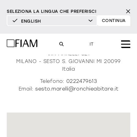
SELEZIONA LA LINGUA CHE PREFERISCI
CONTINUA
ENGLISH
DEUTSCH
Ronchi E’ Abitare Sas
ENGLISH
IT
ESPAÑOL
VIA MARELLI 321
MILANO - SESTO S. GIOVANNI
MI
20099
FRANÇAIS
Mood
Italia
specchi
specchi tv
ITALIANO
Telefono:
0222479613
Prodotti
Email:
sesto.marelli@ronchieabitare.it
vetrine e madie
tutti i prodotti
Design
Puro
Moderno
Sofisticato
Materioteca
libreria e sistemi
DECISO
MORBIDO
DECISO
MORBIDO
DECISO
MORBIDO
Milano Design Week 2026
Specchi
illuminazione
trova rivenditori
Specchi TV