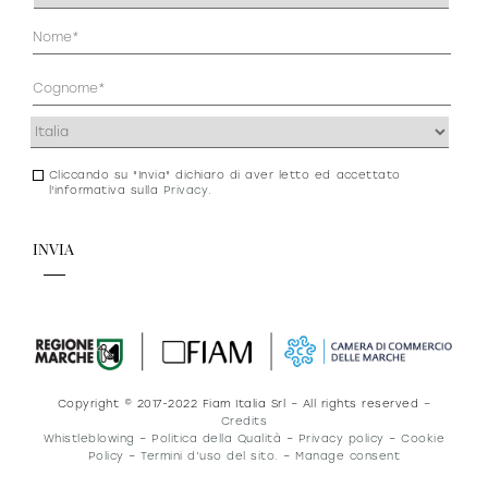
(Obbligatorio)
Anagrafica
(Obbligatorio)
Indirizzo
(Obbligatorio)
Cliccando su "Invia" dichiaro di aver letto ed accettato
Consenso
l'informativa sulla
Privacy
.
newsletter
e
privacy
Copyright © 2017-2022 Fiam Italia Srl – All rights reserved –
Credits
Whistleblowing
–
Politica della Qualità
–
Privacy policy
–
Cookie
Policy
–
Termini d’uso del sito.
–
Manage consent