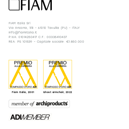
FIAM Italia Srl
Via Ancona, 1/B – 61010 Tavullia (PU) – ITALY
info@fiamitalia.it
P.IVA: 01014250417 C.F.: 00335410437
REA: PS 101539 – Capitale sociale: €1.850.000
Fiam Italia, 2001
Ghost armchair, 2022