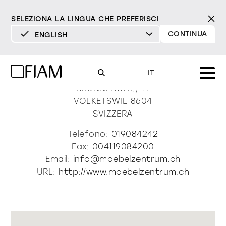
SELEZIONA LA LINGUA CHE PREFERISCI
CONTINUA
ENGLISH
DEUTSCH
Mz MÖbelzentrum
ENGLISH
IT
ESPAÑOL
BRUNNENSTR., 14
VOLKETSWIL
8604
FRANÇAIS
Mood
SVIZZERA
specchi
specchi tv
ITALIANO
Telefono:
019084242
Prodotti
Fax:
004119084200
vetrine e madie
tutti i prodotti
Email:
info@moebelzentrum.ch
Design
Puro
Moderno
Sofisticato
URL:
http://www.moebelzentrum.ch
Materioteca
libreria e sistemi
DECISO
MORBIDO
DECISO
MORBIDO
DECISO
MORBIDO
Milano Design Week 2026
Specchi
illuminazione
trova rivenditori
Specchi TV