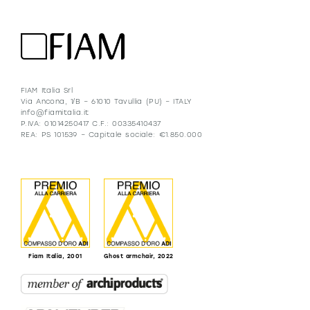
FIAM Italia Srl
Via Ancona, 1/B – 61010 Tavullia (PU) – ITALY
info@fiamitalia.it
P.IVA: 01014250417 C.F.: 00335410437
REA: PS 101539 – Capitale sociale: €1.850.000
Fiam Italia, 2001
Ghost armchair, 2022