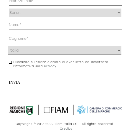
(Obbligatorio)
Occupazione
(Obbligatorio)
Anagrafica
(Obbligatorio)
Indirizzo
(Obbligatorio)
Cliccando su "Invia" dichiaro di aver letto ed accettato
Consenso
l'informativa sulla
Privacy
.
newsletter
e
privacy
Copyright © 2017-2022 Fiam Italia Srl – All rights reserved –
Credits