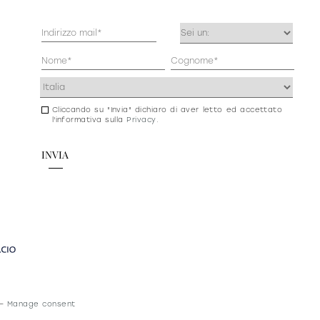
Mail
Occupazione
(Obbligatorio)
(Obbligatorio)
Anagrafica
(Obbligatorio)
Indirizzo
(Obbligatorio)
Cliccando su "Invia" dichiaro di aver letto ed accettato
Consenso
l'informativa sulla
Privacy
.
newsletter
e
privacy
–
Manage consent