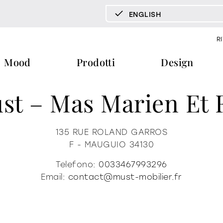
ENGLISH
DEUTSCH
R
ENGLISH
Mood
Prodotti
Design
ESPAÑOL
FRANÇAIS
st – Mas Marien Et F
ITALIANO
pecchi tv
vetrine e madie
libreria e 
documenti
press & news
download
storie
tavoli
tavolini fronte e fianco divano
135 RUE ROLAND GARROS
F - MAUGUIO
34130
cataloghi
news
trone
certificazioni
redazionali
home office
Telefono:
0033467993296
ra
b2b
comunicati stampa
Email:
contact@must-mobilier.fr
ti
materioteca