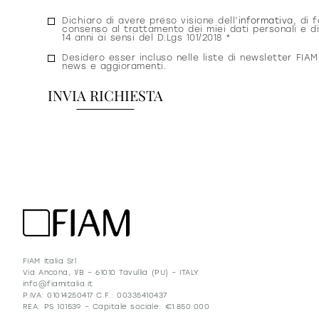
Consenso
Dichiaro di avere preso visione dell’
informativa
, di f
consenso al trattamento dei miei dati personali e di
privacy
14 anni ai sensi del D.Lgs 101/2018 *
Consenso
Desidero esser incluso nelle liste di newsletter FIAM
news e aggioramenti.
newsletter
FIAM Italia Srl
Via Ancona, 1/B – 61010 Tavullia (PU) – ITALY
info@fiamitalia.it
P.IVA: 01014250417 C.F.: 00335410437
REA: PS 101539 – Capitale sociale: €1.850.000