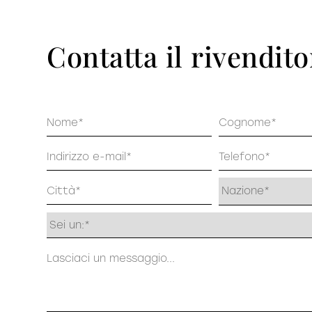
Pu
DECISO
Contatta il rivendito
Nome
Cognome
Email
Telefono
Indirizzo
Profilo
Messaggio