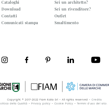
Cataloghi
Sei un architetto?
Download
Sei un rivenditore?
Contatti
Outlet
Comunicati stampa
Smaltimento
Copyright © 2017-2022 Fiam Italia Srl – All rights reserved –
Credits
olitica della Qualità
–
Privacy policy
–
Cookie Policy
–
Termini d’uso del sito.