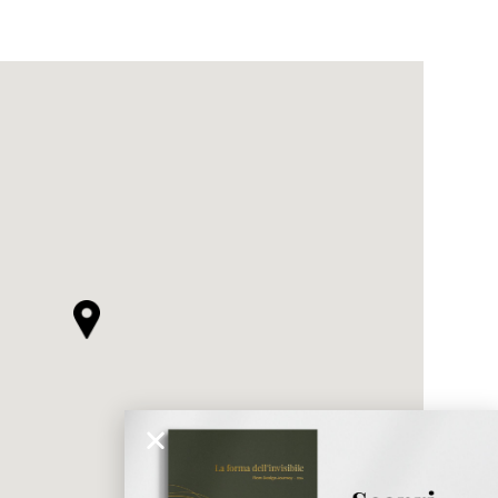
ticato
MORBIDO