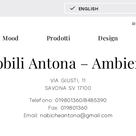
ENGLISH
DEUTSCH
R
ENGLISH
Mood
Prodotti
Design
ESPAÑOL
FRANÇAIS
bili Antona – Ambie
ITALIANO
pecchi tv
vetrine e madie
libreria e 
documenti
press & news
download
storie
tavoli
tavolini fronte e fianco divano
VIA GIUSTI, 11
SAVONA
SV
17100
cataloghi
news
trone
certificazioni
redazionali
home office
Telefono:
019801360/8485390
ra
b2b
comunicati stampa
Fax:
019801360
Email:
nabicheantona@gmail.com
ti
materioteca