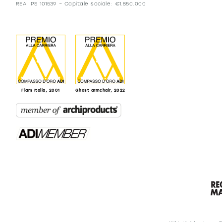
REA: PS 101539 – Capitale sociale: €1.850.000
Fiam Italia, 2001
Ghost armchair, 2022