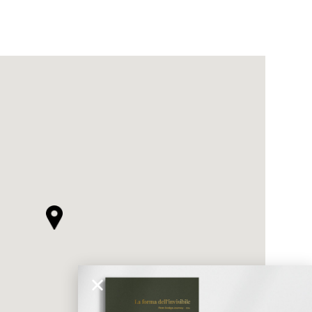
ticato
MORBIDO