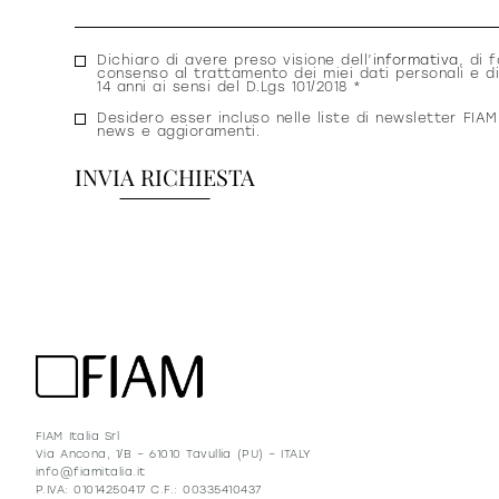
Consenso
Dichiaro di avere preso visione dell’
informativa
, di f
consenso al trattamento dei miei dati personali e di
privacy
14 anni ai sensi del D.Lgs 101/2018 *
Consenso
Desidero esser incluso nelle liste di newsletter FIAM
news e aggioramenti.
newsletter
FIAM Italia Srl
Via Ancona, 1/B – 61010 Tavullia (PU) – ITALY
info@fiamitalia.it
P.IVA: 01014250417 C.F.: 00335410437