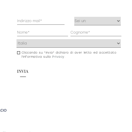
Mail
Occupazione
(Obbligatorio)
(Obbligatorio)
Anagrafica
(Obbligatorio)
Indirizzo
(Obbligatorio)
Cliccando su "Invia" dichiaro di aver letto ed accettato
Consenso
l'informativa sulla
Privacy
.
newsletter
e
privacy