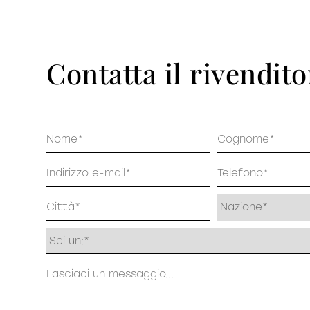
Pu
DECISO
Contatta il rivendito
Nome
Cognome
Email
Telefono
Indirizzo
Profilo
Messaggio