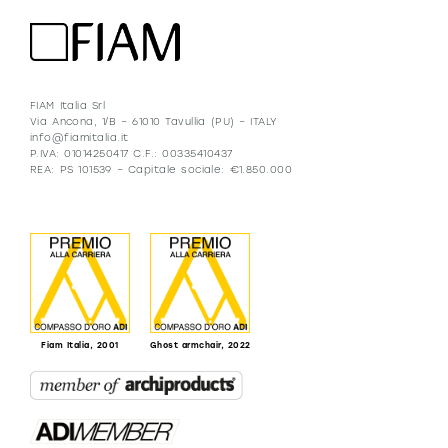
FIAM Italia Srl
Via Ancona, 1/B – 61010 Tavullia (PU) – ITALY
info@fiamitalia.it
P.IVA: 01014250417 C.F.: 00335410437
REA: PS 101539 – Capitale sociale: €1.850.000
Fiam Italia, 2001
Ghost armchair, 2022