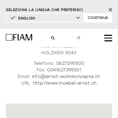
SELEZIONA LA LINGUA CHE PREFERISCI
CONTINUA
ENGLISH
DEUTSCH
MÖbel Ernst Ag
ENGLISH
IT
ESPAÑOL
HAUPSTRASSE, 9
HOLZIKEN
5043
FRANÇAIS
Mood
specchi
specchi tv
Telefono:
0627395500
ITALIANO
Fax:
0041627395501
Prodotti
Email:
info@ernst-wohnkonzepte.ch
vetrine e madie
tutti i prodotti
URL:
http://www.moebel-ernst.ch
Design
Puro
Moderno
Sofisticato
Materioteca
libreria e sistemi
DECISO
MORBIDO
DECISO
MORBIDO
DECISO
MORBIDO
Milano Design Week 2026
Specchi
illuminazione
trova rivenditori
Specchi TV