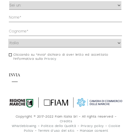
Occupazione
(Obbligatorio)
Anagrafica
(Obbligatorio)
Indirizzo
(Obbligatorio)
Cliccando su "Invia" dichiaro di aver letto ed accettato
Consenso
l'informativa sulla
Privacy
.
newsletter
e
privacy
Copyright © 2017-2022 Fiam Italia Srl – All rights reserved –
Credits
Whistleblowing
–
Politica della Qualità
–
Privacy policy
–
Cookie
Policy
–
Termini d’uso del sito.
–
Manage consent