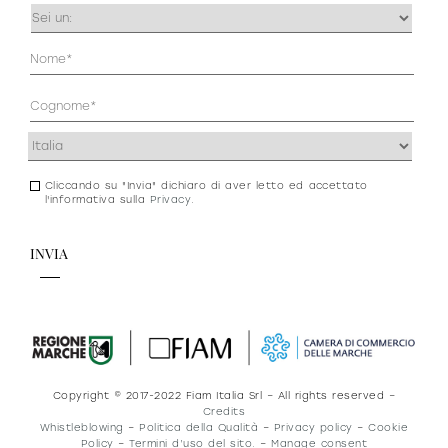
Occupazione
(Obbligatorio)
Anagrafica
(Obbligatorio)
Indirizzo
(Obbligatorio)
Cliccando su "Invia" dichiaro di aver letto ed accettato
Consenso
l'informativa sulla
Privacy
.
newsletter
e
privacy
Copyright © 2017-2022 Fiam Italia Srl – All rights reserved –
Credits
Whistleblowing
–
Politica della Qualità
–
Privacy policy
–
Cookie
Policy
–
Termini d’uso del sito.
–
Manage consent