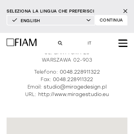
SELEZIONA LA LINGUA CHE PREFERISCI
CONTINUA
ENGLISH
DEUTSCH
Mirage Design Studio
ENGLISH
IT
ESPAÑOL
UL. BARTYCKA 26
WARSZAWA
02-903
FRANÇAIS
Mood
specchi
specchi tv
Telefono:
0048.228911322
ITALIANO
Fax:
0048.228911322
Prodotti
Email:
studio@miragedesign.pl
vetrine e madie
tutti i prodotti
URL:
http://www.miragestudio.eu
Design
Puro
Moderno
Sofisticato
Materioteca
libreria e sistemi
DECISO
MORBIDO
DECISO
MORBIDO
DECISO
MORBIDO
Milano Design Week 2026
Specchi
illuminazione
trova rivenditori
Specchi TV