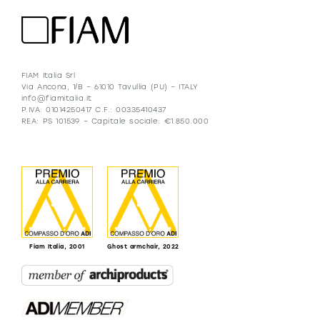
FIAM Italia Srl
Via Ancona, 1/B – 61010 Tavullia (PU) – ITALY
info@fiamitalia.it
P.IVA: 01014250417 C.F.: 00335410437
REA: PS 101539 – Capitale sociale: €1.850.000
Fiam Italia, 2001
Ghost armchair, 2022