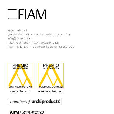
FIAM Italia Srl
Via Ancona, 1/B – 61010 Tavullia (PU) – ITALY
info@fiamitalia.it
P.IVA: 01014250417 C.F.: 00335410437
REA: PS 101539 – Capitale sociale: €1.850.000
Fiam Italia, 2001
Ghost armchair, 2022