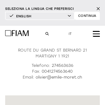
SELEZIONA LA LINGUA CHE PREFERISCI
CONTINUA
ENGLISH
DEUTSCH
Meubles Emile Moret & Fils
ENGLISH
IT
Sa
ESPAÑOL
FRANÇAIS
ROUTE DU GRAND ST BERNARD 21
Mood
specchi
specchi tv
MARTIGNY 1
1921
ITALIANO
Prodotti
Telefono:
274563636
vetrine e madie
Fax:
0041274563640
tutti i prodotti
Design
Puro
Moderno
Sofisticato
Email:
olivier@emile-moret.ch
Materioteca
libreria e sistemi
DECISO
MORBIDO
DECISO
MORBIDO
DECISO
MORBIDO
Milano Design Week 2026
Specchi
illuminazione
trova rivenditori
Specchi TV