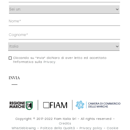
Occupazione
(Obbligatorio)
Anagrafica
(Obbligatorio)
Indirizzo
(Obbligatorio)
Cliccando su "Invia" dichiaro di aver letto ed accettato
Consenso
l'informativa sulla
Privacy
.
newsletter
e
privacy
Copyright © 2017-2022 Fiam Italia Srl – All rights reserved –
Credits
Whistleblowing
–
Politica della Qualità
–
Privacy policy
–
Cookie