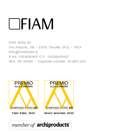
FIAM Italia Srl
Via Ancona, 1/B – 61010 Tavullia (PU) – ITALY
info@fiamitalia.it
P.IVA: 01014250417 C.F.: 00335410437
REA: PS 101539 – Capitale sociale: €1.850.000
Fiam Italia, 2001
Ghost armchair, 2022