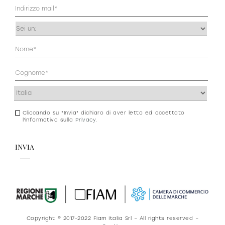
Mail
(Obbligatorio)
Occupazione
(Obbligatorio)
Anagrafica
(Obbligatorio)
Indirizzo
(Obbligatorio)
Cliccando su "Invia" dichiaro di aver letto ed accettato
Consenso
l'informativa sulla
Privacy
.
newsletter
e
privacy
Copyright © 2017-2022 Fiam Italia Srl – All rights reserved –