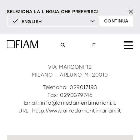
SELEZIONA LA LINGUA CHE PREFERISCI
CONTINUA
ENGLISH
DEUTSCH
Mariani Arredamenti Di
ENGLISH
IT
Morazzoni Maurizio & C. Sas
ESPAÑOL
FRANÇAIS
VIA MARCONI 12
Mood
specchi
specchi tv
MILANO - ARLUNO
MI
20010
ITALIANO
Prodotti
Telefono:
029017193
vetrine e madie
Fax:
0290379746
tutti i prodotti
Design
Puro
Moderno
Sofisticato
Email:
info@arredamentimariani.it
Materioteca
libreria e sistemi
URL:
http://www.arredamentimariani.it
DECISO
MORBIDO
DECISO
MORBIDO
DECISO
MORBIDO
Milano Design Week 2026
Specchi
illuminazione
trova rivenditori
Specchi TV