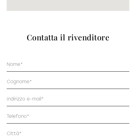
prodotti
Contatta il rivenditore
Sofisticato deciso
Sofisticato morbido
Nome
Cognome
Email
Telefono
Indirizzo