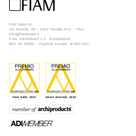
FIAM Italia Srl
Via Ancona, 1/B – 61010 Tavullia (PU) – ITALY
info@fiamitalia.it
P.IVA: 01014250417 C.F.: 00335410437
REA: PS 101539 – Capitale sociale: €1.850.000
Fiam Italia, 2001
Ghost armchair, 2022