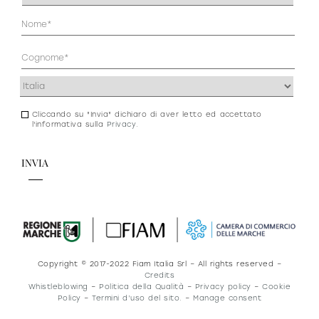
(Obbligatorio)
Anagrafica
(Obbligatorio)
Indirizzo
(Obbligatorio)
Cliccando su "Invia" dichiaro di aver letto ed accettato
Consenso
l'informativa sulla
Privacy
.
newsletter
e
privacy
Copyright © 2017-2022 Fiam Italia Srl – All rights reserved –
Credits
Whistleblowing
–
Politica della Qualità
–
Privacy policy
–
Cookie
Policy
–
Termini d’uso del sito.
–
Manage consent