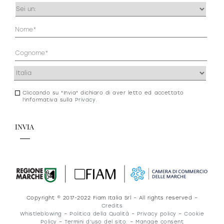
Occupazione
(Obbligatorio)
Anagrafica
(Obbligatorio)
Indirizzo
(Obbligatorio)
Cliccando su "Invia" dichiaro di aver letto ed accettato
Consenso
l'informativa sulla
Privacy
.
newsletter
e
privacy
Copyright © 2017-2022 Fiam Italia Srl – All rights reserved –
Credits
Whistleblowing
–
Politica della Qualità
–
Privacy policy
–
Cookie
Policy
–
Termini d’uso del sito.
–
Manage consent