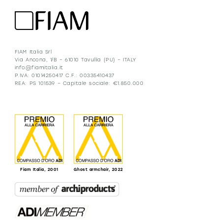
FIAM Italia Srl
Via Ancona, 1/B – 61010 Tavullia (PU) – ITALY
info@fiamitalia.it
P.IVA: 01014250417 C.F.: 00335410437
REA: PS 101539 – Capitale sociale: €1.850.000
Fiam Italia, 2001
Ghost armchair, 2022