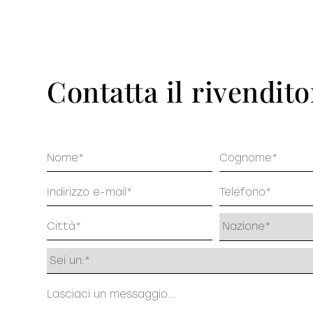
Pu
DECISO
Contatta il rivendito
Nome
Cognome
Email
Telefono
Indirizzo
Profilo
Messaggio