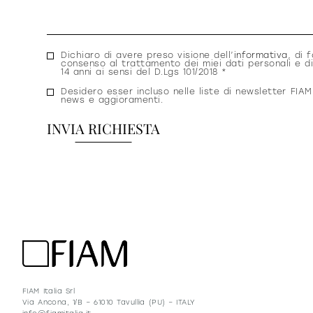
Consenso
Dichiaro di avere preso visione dell’
informativa
, di f
consenso al trattamento dei miei dati personali e di
privacy
14 anni ai sensi del D.Lgs 101/2018 *
Consenso
Desidero esser incluso nelle liste di newsletter FIAM
news e aggioramenti.
newsletter
FIAM Italia Srl
Via Ancona, 1/B – 61010 Tavullia (PU) – ITALY