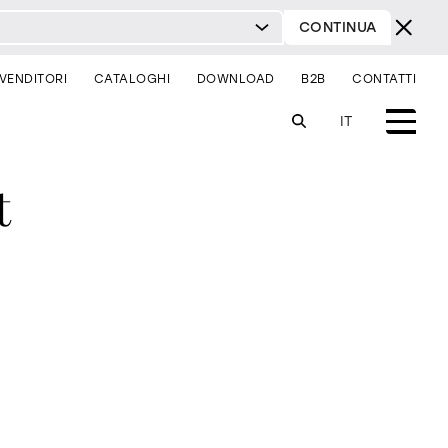
CONTINUA
IVENDITORI
CATALOGHI
DOWNLOAD
B2B
CONTATTI
IT
t
sistemi
illuminazione
sei un architetto?
sei un rivenditore?
comodini
consolle
sedie
contract & progetti
milano design week 2026