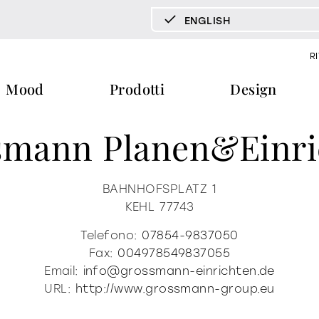
ENGLISH
DEUTSCH
R
ENGLISH
Mood
Prodotti
Design
ESPAÑOL
FRANÇAIS
smann Planen&einri
ITALIANO
pecchi tv
vetrine e madie
libreria e 
documenti
press & news
download
storie
tavoli
tavolini fronte e fianco divano
BAHNHOFSPLATZ 1
KEHL
77743
cataloghi
news
trone
certificazioni
redazionali
home office
Telefono:
07854-9837050
ra
b2b
comunicati stampa
Fax:
004978549837055
Email:
info@grossmann-einrichten.de
ti
materioteca
URL:
http://www.grossmann-group.eu