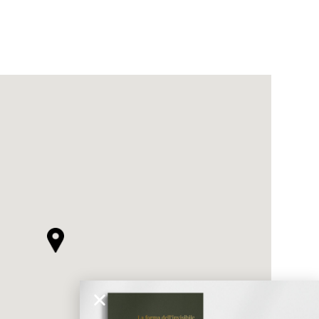
ticato
MORBIDO