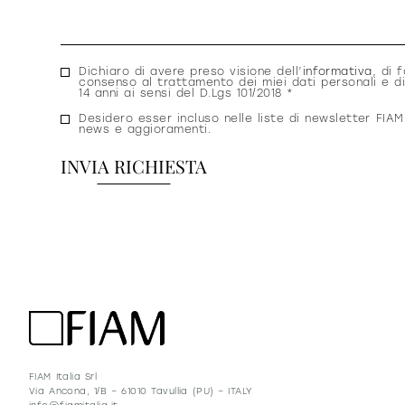
Consenso
Dichiaro di avere preso visione dell’
informativa
, di f
consenso al trattamento dei miei dati personali e di
privacy
14 anni ai sensi del D.Lgs 101/2018 *
Consenso
Desidero esser incluso nelle liste di newsletter FIAM
news e aggioramenti.
newsletter
FIAM Italia Srl
Via Ancona, 1/B – 61010 Tavullia (PU) – ITALY