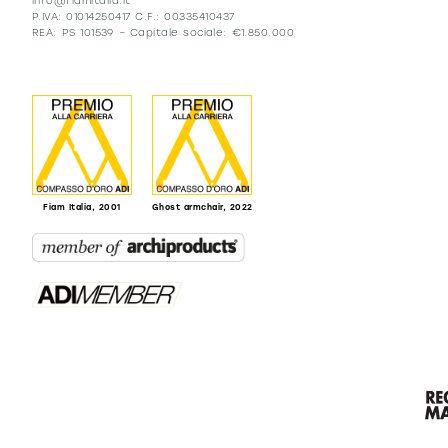
info@fiamitalia.it
P.IVA: 01014250417 C.F.: 00335410437
REA: PS 101539 – Capitale sociale: €1.850.000
Fiam Italia, 2001
Ghost armchair, 2022