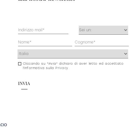
Mail
Occupazione
(Obbligatorio)
(Obbligatorio)
Anagrafica
(Obbligatorio)
Indirizzo
(Obbligatorio)
Cliccando su "Invia" dichiaro di aver letto ed accettato
Consenso
l'informativa sulla
Privacy
.
newsletter
e
privacy