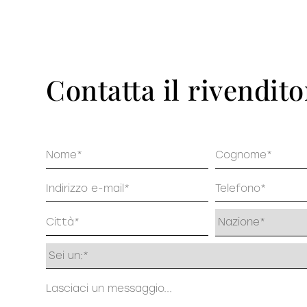
Pu
DECISO
Contatta il rivendito
Nome
Cognome
Email
Telefono
Indirizzo
Profilo
Messaggio