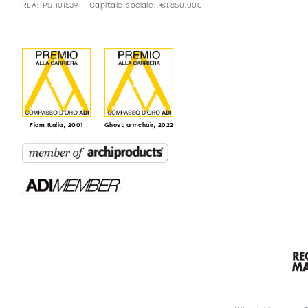
REA: PS 101539 – Capitale sociale: €1.850.000
Fiam Italia, 2001
Ghost armchair, 2022