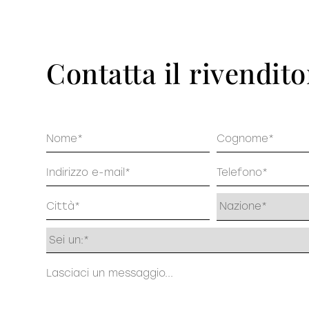
Pu
DECISO
Contatta il rivendito
Nome
Cognome
Email
Telefono
Indirizzo
Profilo
Messaggio