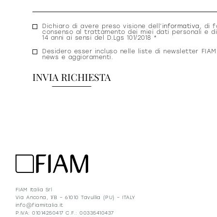
Consenso
Dichiaro di avere preso visione dell’
informativa
, di f
consenso al trattamento dei miei dati personali e di
privacy
14 anni ai sensi del D.Lgs 101/2018 *
Consenso
Desidero esser incluso nelle liste di newsletter FIAM
news e aggioramenti.
newsletter
FIAM Italia Srl
Via Ancona, 1/B – 61010 Tavullia (PU) – ITALY
info@fiamitalia.it
P.IVA: 01014250417 C.F.: 00335410437