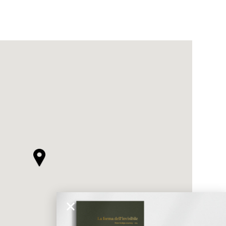
ticato
MORBIDO