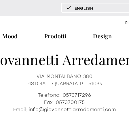
ENGLISH
DEUTSCH
R
ENGLISH
Mood
Prodotti
Design
ESPAÑOL
FRANÇAIS
ovannetti Arredame
ITALIANO
pecchi tv
vetrine e madie
libreria e 
documenti
press & news
download
storie
tavoli
tavolini fronte e fianco divano
VIA MONTALBANO 380
PISTOIA - QUARRATA
PT
51039
cataloghi
news
trone
certificazioni
redazionali
home office
Telefono:
0573717296
ra
b2b
comunicati stampa
Fax:
0573700175
Email:
info@giovannettiarredamenti.com
ti
materioteca