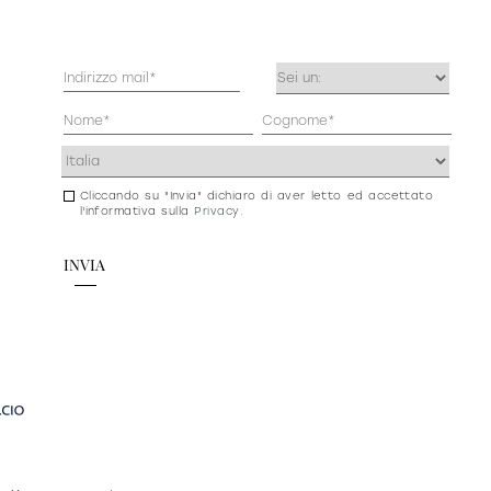
Mail
Occupazione
(Obbligatorio)
(Obbligatorio)
Anagrafica
(Obbligatorio)
Indirizzo
(Obbligatorio)
Cliccando su "Invia" dichiaro di aver letto ed accettato
Consenso
l'informativa sulla
Privacy
.
newsletter
e
privacy