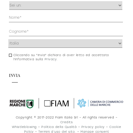
Occupazione
(Obbligatorio)
Anagrafica
(Obbligatorio)
Indirizzo
(Obbligatorio)
Cliccando su "Invia" dichiaro di aver letto ed accettato
Consenso
l'informativa sulla
Privacy
.
newsletter
e
privacy
Copyright © 2017-2022 Fiam Italia Srl – All rights reserved –
Credits
Whistleblowing
–
Politica della Qualità
–
Privacy policy
–
Cookie
Policy
–
Termini d’uso del sito.
–
Manage consent