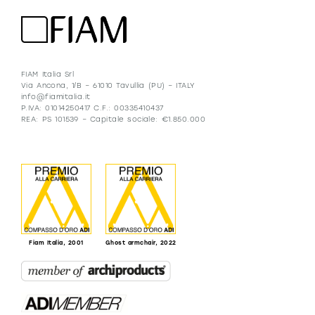
FIAM Italia Srl
Via Ancona, 1/B – 61010 Tavullia (PU) – ITALY
info@fiamitalia.it
P.IVA: 01014250417 C.F.: 00335410437
REA: PS 101539 – Capitale sociale: €1.850.000
Fiam Italia, 2001
Ghost armchair, 2022