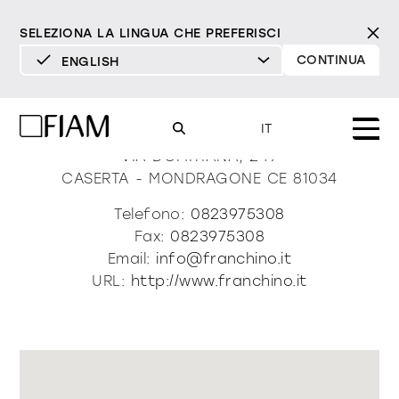
SELEZIONA LA LINGUA CHE PREFERISCI
CONTINUA
ENGLISH
DEUTSCH
Franchino Home Design
ENGLISH
IT
ESPAÑOL
VIA DOMITIANA, 249
CASERTA - MONDRAGONE
CE
81034
FRANÇAIS
Mood
specchi
specchi tv
Telefono:
0823975308
ITALIANO
Fax:
0823975308
Prodotti
Email:
info@franchino.it
vetrine e madie
tutti i prodotti
URL:
http://www.franchino.it
Design
Puro
Moderno
Sofisticato
Materioteca
libreria e sistemi
DECISO
MORBIDO
DECISO
MORBIDO
DECISO
MORBIDO
Milano Design Week 2026
Specchi
illuminazione
trova rivenditori
Specchi TV