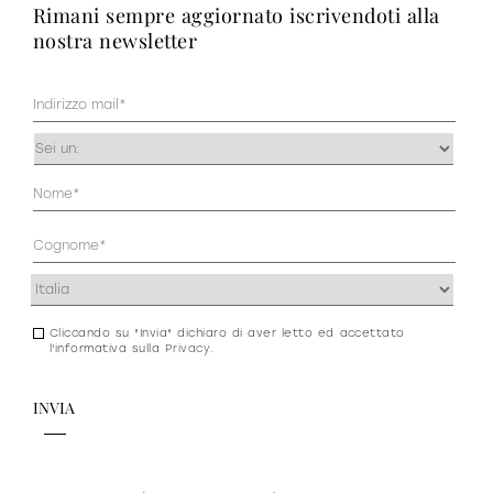
rimani sempre aggiornato iscrivendoti alla
nostra newsletter
Mail
(Obbligatorio)
Occupazione
(Obbligatorio)
Anagrafica
(Obbligatorio)
Indirizzo
(Obbligatorio)
Cliccando su "Invia" dichiaro di aver letto ed accettato
Consenso
l'informativa sulla
Privacy
.
newsletter
e
privacy