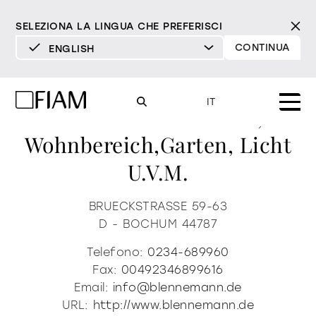
SELEZIONA LA LINGUA CHE PREFERISCI
CONTINUA
ENGLISH
DEUTSCH
Einrichtungshaus
ENGLISH
IT
Blennemann Kueche,
ESPAÑOL
Wohnbereich,garten, Licht
FRANÇAIS
Mood
U.v.m.
specchi
specchi tv
ITALIANO
Prodotti
BRUECKSTRASSE 59-63
vetrine e madie
tutti i prodotti
D - BOCHUM
44787
Design
Puro
Moderno
Sofisticato
Materioteca
libreria e sistemi
Telefono:
0234-689960
DECISO
MORBIDO
DECISO
MORBIDO
DECISO
MORBIDO
Milano Design Week 2026
Fax:
00492346899616
Specchi
Email:
info@blennemann.de
illuminazione
trova rivenditori
URL:
http://www.blennemann.de
Specchi TV