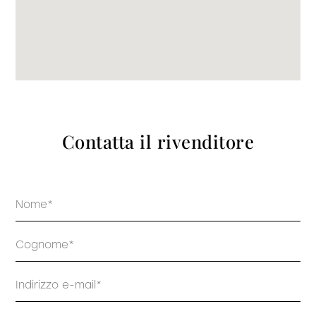
prodotti
Sofisticato deciso
Sofisticato morbido
Contatta il rivenditore
Nome
Cognome
Email
Telefono