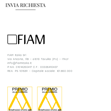
FIAM Italia Srl
Via Ancona, 1/B – 61010 Tavullia (PU) – ITALY
info@fiamitalia.it
P.IVA: 01014250417 C.F.: 00335410437
REA: PS 101539 – Capitale sociale: €1.850.000