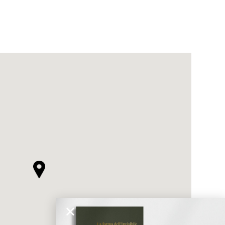
ticato
MORBIDO