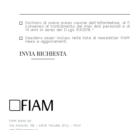
Consenso
Dichiaro di avere preso visione dell’
informativa
, di f
consenso al trattamento dei miei dati personali e di
privacy
14 anni ai sensi del D.Lgs 101/2018 *
Consenso
Desidero esser incluso nelle liste di newsletter FIAM
news e aggioramenti.
newsletter
FIAM Italia Srl
Via Ancona, 1/B – 61010 Tavullia (PU) – ITALY