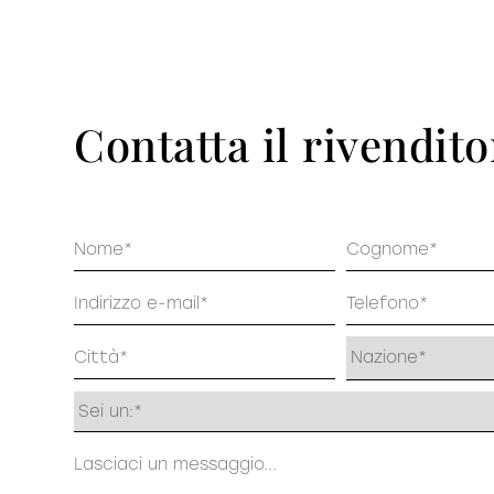
Pu
DECISO
Contatta il rivendito
Nome
Cognome
Email
Telefono
Indirizzo
Profilo
Messaggio