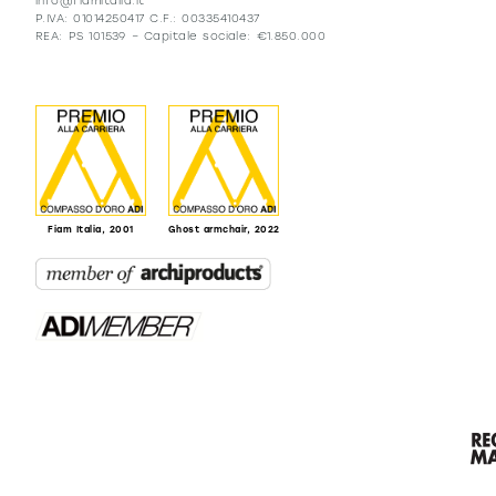
info@fiamitalia.it
P.IVA: 01014250417 C.F.: 00335410437
REA: PS 101539 – Capitale sociale: €1.850.000
Fiam Italia, 2001
Ghost armchair, 2022