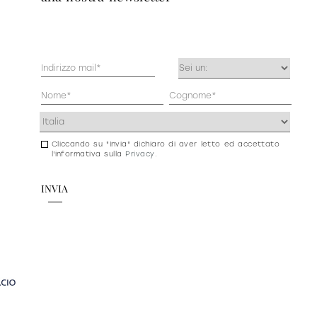
Mail
Occupazione
(Obbligatorio)
(Obbligatorio)
Anagrafica
(Obbligatorio)
Indirizzo
(Obbligatorio)
Cliccando su "Invia" dichiaro di aver letto ed accettato
Consenso
l'informativa sulla
Privacy
.
newsletter
e
privacy