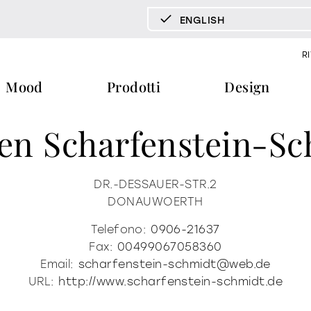
ENGLISH
DEUTSCH
R
ENGLISH
Mood
Prodotti
Design
ESPAÑOL
FRANÇAIS
gen Scharfenstein-S
ITALIANO
pecchi tv
vetrine e madie
libreria e 
documenti
press & news
download
storie
tavoli
tavolini fronte e fianco divano
DR.-DESSAUER-STR.2
DONAUWOERTH
cataloghi
news
trone
certificazioni
redazionali
home office
Telefono:
0906-21637
ra
b2b
comunicati stampa
Fax:
00499067058360
Email:
scharfenstein-schmidt@web.de
ti
materioteca
URL:
http://www.scharfenstein-schmidt.de