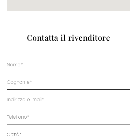
prodotti
Contatta il rivenditore
Sofisticato deciso
Sofisticato morbido
Nome
Cognome
Email
Telefono
Indirizzo