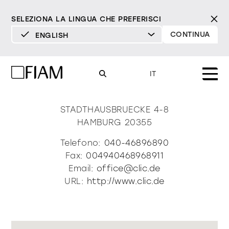
SELEZIONA LA LINGUA CHE PREFERISCI
CONTINUA
ENGLISH
DEUTSCH
Clic Inneneinrichtung
ENGLISH
IT
Gmbh
ESPAÑOL
FRANÇAIS
STADTHAUSBRUECKE 4-8
Mood
specchi
specchi tv
HAMBURG
20355
ITALIANO
Prodotti
Telefono:
040-46896890
vetrine e madie
Fax:
004940468968911
tutti i prodotti
Design
Puro
Moderno
Sofisticato
Email:
office@clic.de
Materioteca
libreria e sistemi
URL:
http://www.clic.de
DECISO
MORBIDO
DECISO
MORBIDO
DECISO
MORBIDO
Milano Design Week 2026
Specchi
illuminazione
trova rivenditori
Specchi TV