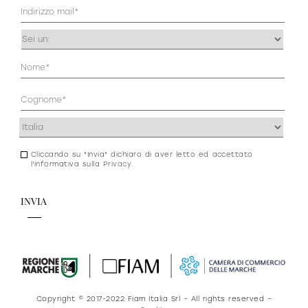
Mail
(Obbligatorio)
Occupazione
(Obbligatorio)
Anagrafica
(Obbligatorio)
Indirizzo
(Obbligatorio)
Cliccando su "Invia" dichiaro di aver letto ed accettato
Consenso
l'informativa sulla
Privacy
.
newsletter
e
privacy
Copyright © 2017-2022 Fiam Italia Srl – All rights reserved –