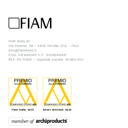
FIAM Italia Srl
Via Ancona, 1/B – 61010 Tavullia (PU) – ITALY
info@fiamitalia.it
P.IVA: 01014250417 C.F.: 00335410437
REA: PS 101539 – Capitale sociale: €1.850.000
Fiam Italia, 2001
Ghost armchair, 2022