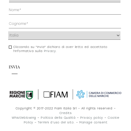
(Obbligatorio)
Anagrafica
(Obbligatorio)
Indirizzo
(Obbligatorio)
Cliccando su "Invia" dichiaro di aver letto ed accettato
Consenso
l'informativa sulla
Privacy
.
newsletter
e
privacy
Copyright © 2017-2022 Fiam Italia Srl – All rights reserved –
Credits
Whistleblowing
–
Politica della Qualità
–
Privacy policy
–
Cookie
Policy
–
Termini d’uso del sito.
–
Manage consent