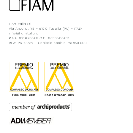
FIAM Italia Srl
Via Ancona, 1/B – 61010 Tavullia (PU) – ITALY
info@fiamitalia.it
P.IVA: 01014250417 C.F.: 00335410437
REA: PS 101539 – Capitale sociale: €1.850.000
Fiam Italia, 2001
Ghost armchair, 2022