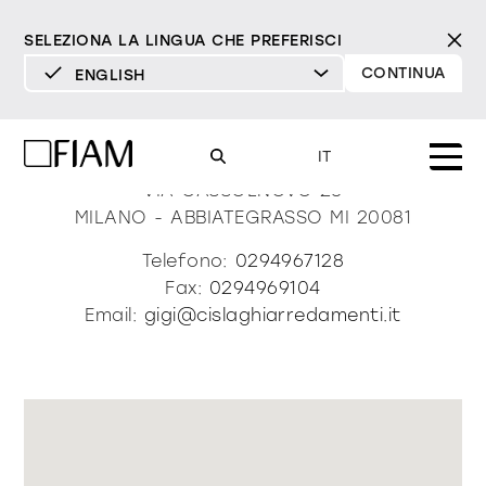
SELEZIONA LA LINGUA CHE PREFERISCI
CONTINUA
ENGLISH
DEUTSCH
Cislaghi Arredamenti
ENGLISH
IT
ESPAÑOL
VIA CASSOLNOVO 23
MILANO - ABBIATEGRASSO
MI
20081
FRANÇAIS
Mood
specchi
specchi tv
Telefono:
0294967128
ITALIANO
Fax:
0294969104
Prodotti
Email:
gigi@cislaghiarredamenti.it
vetrine e madie
tutti i prodotti
Design
Puro
Moderno
Sofisticato
Materioteca
libreria e sistemi
DECISO
MORBIDO
DECISO
MORBIDO
DECISO
MORBIDO
Milano Design Week 2026
Specchi
illuminazione
trova rivenditori
Specchi TV