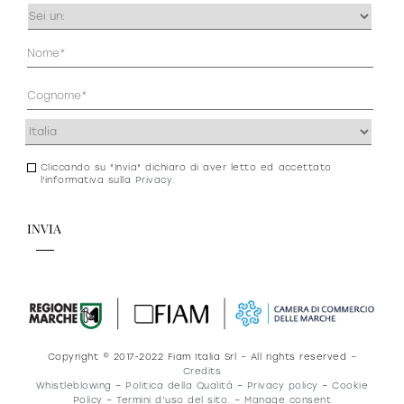
Occupazione
(Obbligatorio)
Anagrafica
(Obbligatorio)
Indirizzo
(Obbligatorio)
Cliccando su "Invia" dichiaro di aver letto ed accettato
Consenso
l'informativa sulla
Privacy
.
newsletter
e
privacy
Copyright © 2017-2022 Fiam Italia Srl – All rights reserved –
Credits
Whistleblowing
–
Politica della Qualità
–
Privacy policy
–
Cookie
Policy
–
Termini d’uso del sito.
–
Manage consent