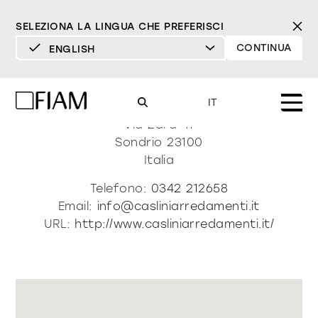
SELEZIONA LA LINGUA CHE PREFERISCI
CONTINUA
ENGLISH
DEUTSCH
Caslini Arredamenti
ENGLISH
IT
ESPAÑOL
Via Zara 41
Sondrio
23100
FRANÇAIS
Mood
Italia
specchi
specchi tv
ITALIANO
Telefono:
0342 212658
Prodotti
Email:
info@casliniarredamenti.it
vetrine e madie
tutti i prodotti
URL:
http://www.casliniarredamenti.it/
Design
Puro
Moderno
Sofisticato
Materioteca
libreria e sistemi
DECISO
MORBIDO
DECISO
MORBIDO
DECISO
MORBIDO
Milano Design Week 2026
Specchi
illuminazione
trova rivenditori
Specchi TV