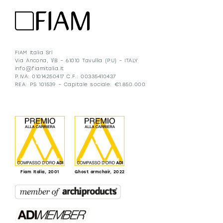
FIAM Italia Srl
Via Ancona, 1/B – 61010 Tavullia (PU) – ITALY
info@fiamitalia.it
P.IVA: 01014250417 C.F.: 00335410437
REA: PS 101539 – Capitale sociale: €1.850.000
Fiam Italia, 2001
Ghost armchair, 2022