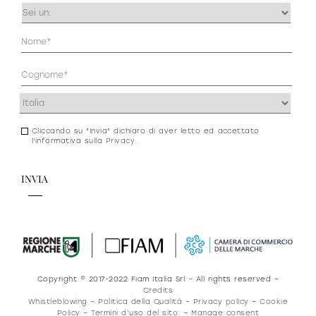
Occupazione
(Obbligatorio)
Anagrafica
(Obbligatorio)
Indirizzo
(Obbligatorio)
Cliccando su "Invia" dichiaro di aver letto ed accettato
Consenso
l'informativa sulla
Privacy
.
newsletter
e
privacy
Copyright © 2017-2022 Fiam Italia Srl – All rights reserved –
Credits
Whistleblowing
–
Politica della Qualità
–
Privacy policy
–
Cookie
Policy
–
Termini d’uso del sito.
–
Manage consent