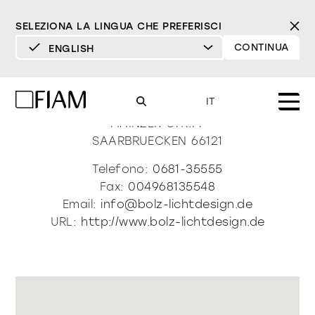
SELEZIONA LA LINGUA CHE PREFERISCI
CONTINUA
ENGLISH
DEUTSCH
Bolz Licht&design Gmbh
ENGLISH
IT
ESPAÑOL
MAINZER STR.77
SAARBRUECKEN
66121
FRANÇAIS
Mood
specchi
specchi tv
Telefono:
0681-35555
ITALIANO
Fax:
004968135548
Prodotti
Email:
info@bolz-lichtdesign.de
vetrine e madie
tutti i prodotti
URL:
http://www.bolz-lichtdesign.de
Design
Puro
Moderno
Sofisticato
Materioteca
libreria e sistemi
DECISO
MORBIDO
DECISO
MORBIDO
DECISO
MORBIDO
Milano Design Week 2026
Specchi
illuminazione
trova rivenditori
Specchi TV