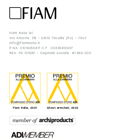
FIAM Italia Srl
Via Ancona, 1/B – 61010 Tavullia (PU) – ITALY
info@fiamitalia.it
P.IVA: 01014250417 C.F.: 00335410437
REA: PS 101539 – Capitale sociale: €1.850.000
Fiam Italia, 2001
Ghost armchair, 2022