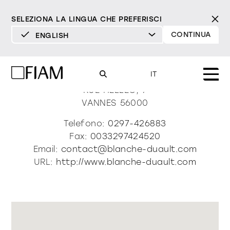
SELEZIONA LA LINGUA CHE PREFERISCI
CONTINUA
ENGLISH
DEUTSCH
Blanche Duault
ENGLISH
IT
ESPAÑOL
RUE HELLEC, 7
VANNES
56000
FRANÇAIS
Mood
specchi
specchi tv
Telefono:
0297-426883
ITALIANO
Fax:
0033297424520
Prodotti
Email:
contact@blanche-duault.com
vetrine e madie
tutti i prodotti
URL:
http://www.blanche-duault.com
Design
Puro
Moderno
Sofisticato
Materioteca
libreria e sistemi
DECISO
MORBIDO
DECISO
MORBIDO
DECISO
MORBIDO
Milano Design Week 2026
Specchi
illuminazione
trova rivenditori
Specchi TV