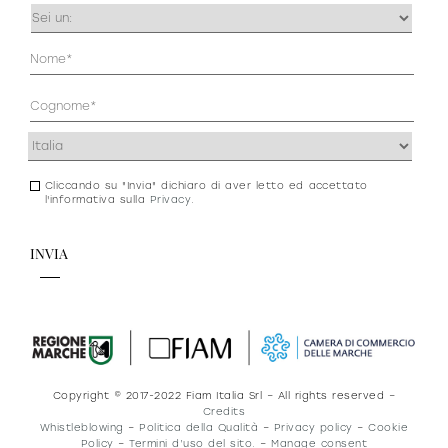
Occupazione
(Obbligatorio)
Anagrafica
(Obbligatorio)
Indirizzo
(Obbligatorio)
Cliccando su "Invia" dichiaro di aver letto ed accettato
Consenso
l'informativa sulla
Privacy
.
newsletter
e
privacy
Copyright © 2017-2022 Fiam Italia Srl – All rights reserved –
Credits
Whistleblowing
–
Politica della Qualità
–
Privacy policy
–
Cookie
Policy
–
Termini d’uso del sito.
–
Manage consent