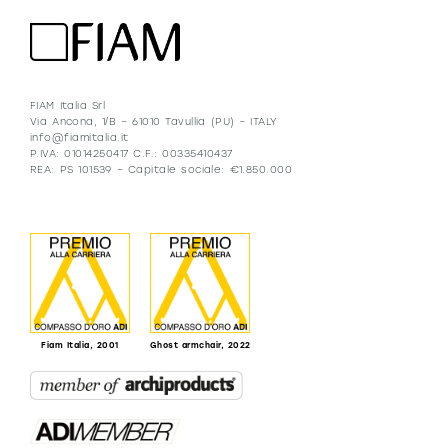
FIAM Italia Srl
Via Ancona, 1/B – 61010 Tavullia (PU) – ITALY
info@fiamitalia.it
P.IVA: 01014250417 C.F.: 00335410437
REA: PS 101539 – Capitale sociale: €1.850.000
Fiam Italia, 2001
Ghost armchair, 2022